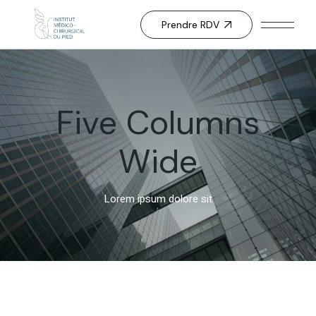
Prendre RDV
Five Columns
Wide
Lorem ipsum dolore sit