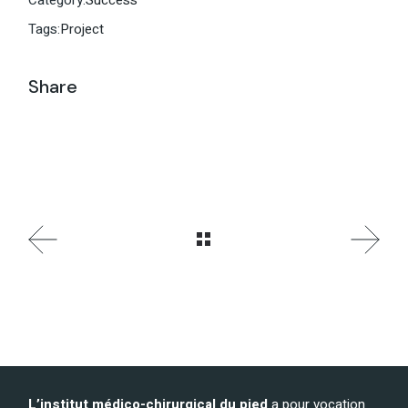
Category:
Success
Tags:
Project
Share
L’institut médico-chirurgical du pied
a pour vocation