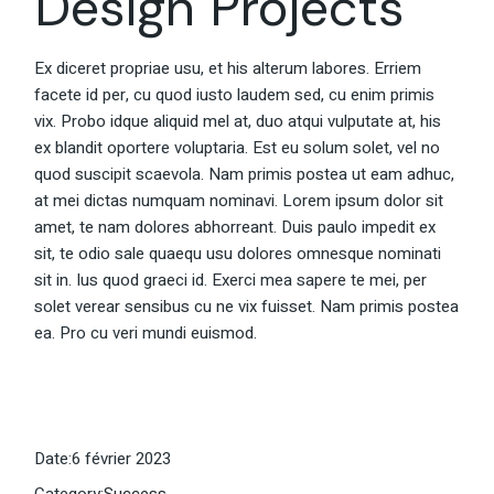
Design Projects
Ex diceret propriae usu, et his alterum labores. Erriem
facete id per, cu quod iusto laudem sed, cu enim primis
vix. Probo idque aliquid mel at, duo atqui vulputate at, his
ex blandit oportere voluptaria. Est eu solum solet, vel no
quod suscipit scaevola. Nam primis postea ut eam adhuc,
at mei dictas numquam nominavi. Lorem ipsum dolor sit
amet, te nam dolores abhorreant. Duis paulo impedit ex
sit, te odio sale quaequ usu dolores omnesque nominati
sit in. Ius quod graeci id. Exerci mea sapere te mei, per
solet verear sensibus cu ne vix fuisset. Nam primis postea
ea. Pro cu veri mundi euismod.
Date:
6 février 2023