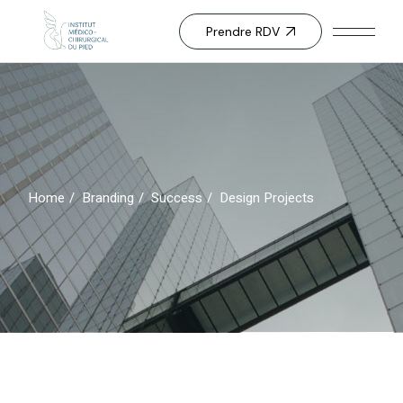
Skip
to
the
Prendre RDV
content
Home
Branding
Success
Design Projects